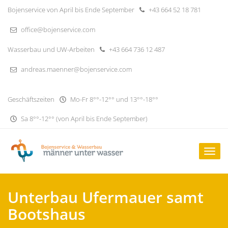
Skip
Bojenservice von April bis Ende September
+43 664 52 18 781
to
content
office@bojenservice.com
Wasserbau und UW-Arbeiten
+43 664 736 12 487
andreas.maenner@bojenservice.com
Geschäftszeiten
Mo-Fr 8°°-12°° und 13°°-18°°
Sa 8°°-12°° (von April bis Ende September)
Togg
navig
Unterbau Ufermauer samt
Bootshaus