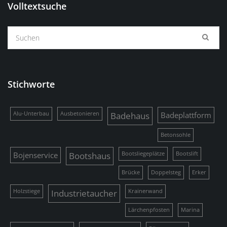
Volltextsuche
Stichworte
Alu-Unterbau
Ausbetonieren
Badehaus
Badeplattform
Betonsohle
Bojenservice
Bootshaus
Bootsliegeplätze
Bootslift
Brücke
Doppelsteg
Erker
Holzstiege
Industrietaucher
Krainerwand
Lärchenpfosten
Marina