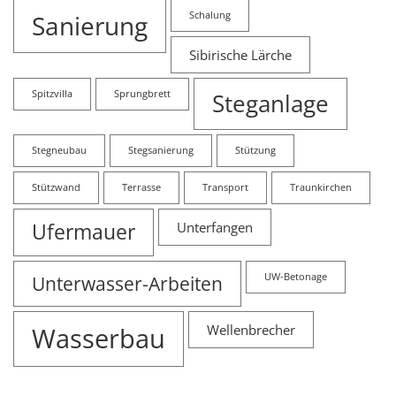
Sanierung
Schalung
Sibirische Lärche
Spitzvilla
Sprungbrett
Steganlage
Stegneubau
Stegsanierung
Stützung
Stützwand
Terrasse
Transport
Traunkirchen
Ufermauer
Unterfangen
Unterwasser-Arbeiten
UW-Betonage
Wasserbau
Wellenbrecher