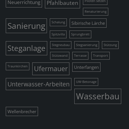
Neuerrichtung
Pfahlbauten
Piloten setzen
Renaturierung
Sanierung
Schalung
Sibirische Lärche
Spitzvilla
Sprungbrett
Steganlage
Stegneubau
Stegsanierung
Stützung
Stützwand
Terrasse
Transport
Traunkirchen
Ufermauer
Unterfangen
Unterwasser-Arbeiten
UW-Betonage
Wasserbau
Wellenbrecher