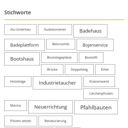
Stichworte
Alu-Unterbau
Ausbetonieren
Badehaus
Badeplattform
Betonsohle
Bojenservice
Bootshaus
Bootsliegeplätze
Bootslift
Brücke
Doppelsteg
Erker
Holzstiege
Industrietaucher
Krainerwand
Lärchenpfosten
Marina
Neuerrichtung
Pfahlbauten
Piloten setzen
Renaturierung