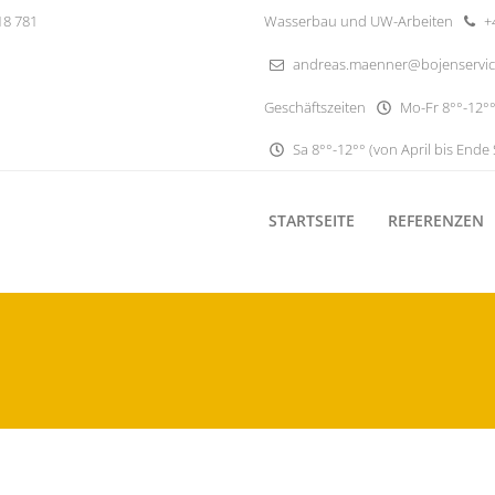
18 781
Wasserbau und UW-Arbeiten
+4
andreas.maenner@bojenservi
Geschäftszeiten
Mo-Fr 8°°-12°°
Sa 8°°-12°° (von April bis Ende
STARTSEITE
REFERENZEN