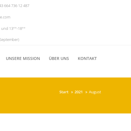
3 664 736 12 487
ce.com
 und 13°°-18°°
 September)
UNSERE MISSION
ÜBER UNS
KONTAKT
Start
2021
August