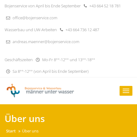
Skip
Bojenservice von April bis Ende September
+43 664 52 18 781
to
content
office@bojenservice.com
Wasserbau und UW-Arbeiten
+43 664 736 12 487
andreas.maenner@bojenservice.com
Geschäftszeiten
Mo-Fr 8°°-12°° und 13°°-18°°
Sa 8°°-12°° (von April bis Ende September)
Togg
navig
Über uns
Start
Über uns