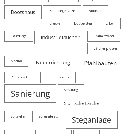
Bootshaus
Bootsliegeplätze
Bootslift
Brücke
Doppelsteg
Erker
Holzstiege
Industrietaucher
Krainerwand
Lärchenpfosten
Marina
Neuerrichtung
Pfahlbauten
Piloten setzen
Renaturierung
Sanierung
Schalung
Sibirische Lärche
Spitzvilla
Sprungbrett
Steganlage