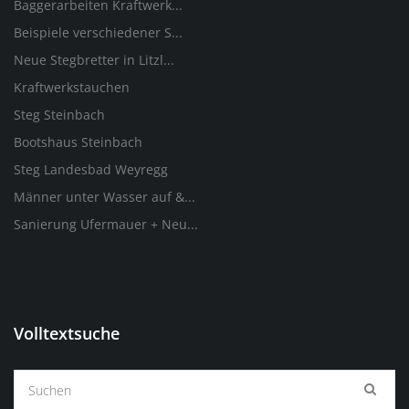
Baggerarbeiten Kraftwerk...
Beispiele verschiedener S...
Neue Stegbretter in Litzl...
Kraftwerkstauchen
Steg Steinbach
Bootshaus Steinbach
Steg Landesbad Weyregg
Männer unter Wasser auf &...
Sanierung Ufermauer + Neu...
Volltextsuche