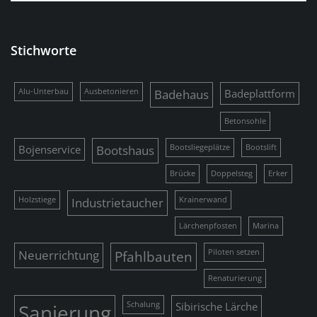
Stichworte
Alu-Unterbau
Ausbetonieren
Badehaus
Badeplattform
Betonsohle
Bojenservice
Bootshaus
Bootsliegeplätze
Bootslift
Brücke
Doppelsteg
Erker
Holzstiege
Industrietaucher
Krainerwand
Lärchenpfosten
Marina
Neuerrichtung
Pfahlbauten
Piloten setzen
Renaturierung
Sanierung
Schalung
Sibirische Lärche