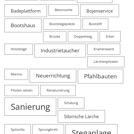
Badeplattform
Betonsohle
Bojenservice
Bootshaus
Bootsliegeplätze
Bootslift
Brücke
Doppelsteg
Erker
Holzstiege
Industrietaucher
Krainerwand
Lärchenpfosten
Marina
Neuerrichtung
Pfahlbauten
Piloten setzen
Renaturierung
Sanierung
Schalung
Sibirische Lärche
Spitzvilla
Sprungbrett
Steganlage