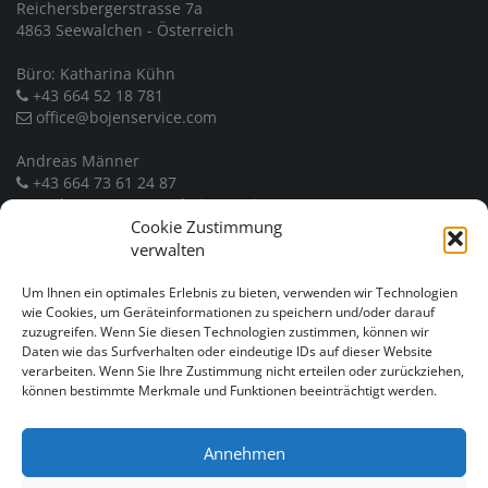
Reichersbergerstrasse 7a
4863 Seewalchen - Österreich
Büro: Katharina Kühn
+43 664 52 18 781
office@bojenservice.com
Andreas Männer
+43 664 73 61 24 87
andreas.maenner@bojenservice.com
Cookie Zustimmung
UID: ATU 71158258
verwalten
Firmenbuch: FN 450620 b
Bankverbindung: Sparkasse Frankenmarkt
Um Ihnen ein optimales Erlebnis zu bieten, verwenden wir Technologien
IBAN: AT34 2030 6000 0002 9132
wie Cookies, um Geräteinformationen zu speichern und/oder darauf
zuzugreifen. Wenn Sie diesen Technologien zustimmen, können wir
BIC: SPFRAT21XXX
Daten wie das Surfverhalten oder eindeutige IDs auf dieser Website
EORI: ATE051000059876
verarbeiten. Wenn Sie Ihre Zustimmung nicht erteilen oder zurückziehen,
können bestimmte Merkmale und Funktionen beeinträchtigt werden.
Annehmen