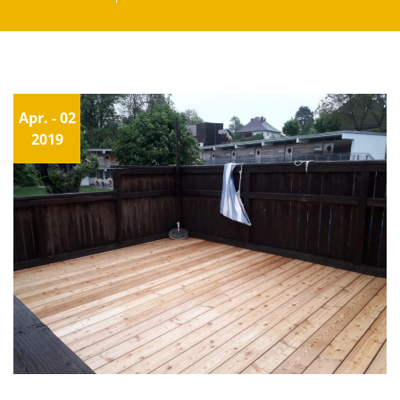
Apr.
- 02
2019