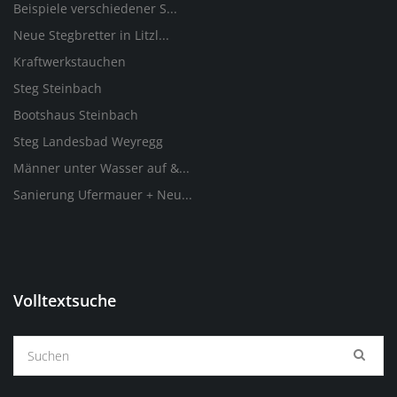
Beispiele verschiedener S...
Neue Stegbretter in Litzl...
Kraftwerkstauchen
Steg Steinbach
Bootshaus Steinbach
Steg Landesbad Weyregg
Männer unter Wasser auf &...
Sanierung Ufermauer + Neu...
Volltextsuche