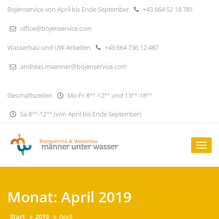
Skip
Bojenservice von April bis Ende September
+43 664 52 18 781
to
content
office@bojenservice.com
Wasserbau und UW-Arbeiten
+43 664 736 12 487
andreas.maenner@bojenservice.com
Geschäftszeiten
Mo-Fr 8°°-12°° und 13°°-18°°
Sa 8°°-12°° (von April bis Ende September)
Togg
navig
Monat:
April 2019
Start
2019
April