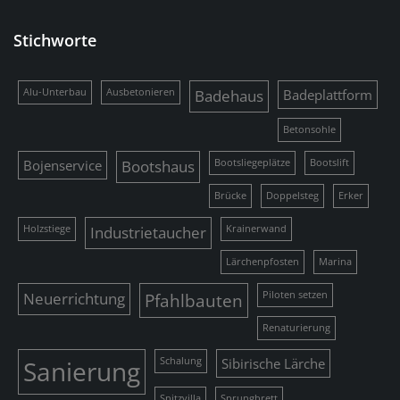
Stichworte
Alu-Unterbau
Ausbetonieren
Badehaus
Badeplattform
Betonsohle
Bojenservice
Bootshaus
Bootsliegeplätze
Bootslift
Brücke
Doppelsteg
Erker
Holzstiege
Industrietaucher
Krainerwand
Lärchenpfosten
Marina
Neuerrichtung
Pfahlbauten
Piloten setzen
Renaturierung
Sanierung
Schalung
Sibirische Lärche
Spitzvilla
Sprungbrett