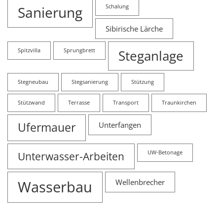
Sanierung
Schalung
Sibirische Lärche
Spitzvilla
Sprungbrett
Steganlage
Stegneubau
Stegsanierung
Stützung
Stützwand
Terrasse
Transport
Traunkirchen
Ufermauer
Unterfangen
Unterwasser-Arbeiten
UW-Betonage
Wasserbau
Wellenbrecher