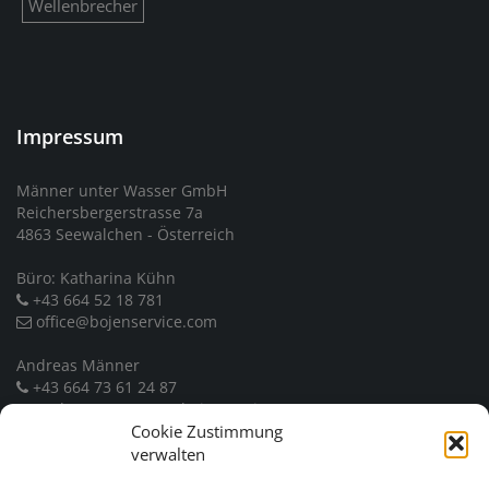
Wellenbrecher
Impressum
Männer unter Wasser GmbH
Reichersbergerstrasse 7a
4863 Seewalchen - Österreich
Büro: Katharina Kühn
+43 664 52 18 781
office@bojenservice.com
Andreas Männer
+43 664 73 61 24 87
andreas.maenner@bojenservice.com
Cookie Zustimmung
UID: ATU 71158258
verwalten
Firmenbuch: FN 450620 b