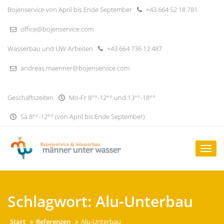
Skip
Bojenservice von April bis Ende September
+43 664 52 18 781
to
content
office@bojenservice.com
Wasserbau und UW-Arbeiten
+43 664 736 12 487
andreas.maenner@bojenservice.com
Geschäftszeiten
Mo-Fr 8°°-12°° und 13°°-18°°
Sa 8°°-12°° (von April bis Ende September)
Togg
navig
Schlagwort:
Alu-Unterbau
Start
Referenzen
Alu-Unterbau