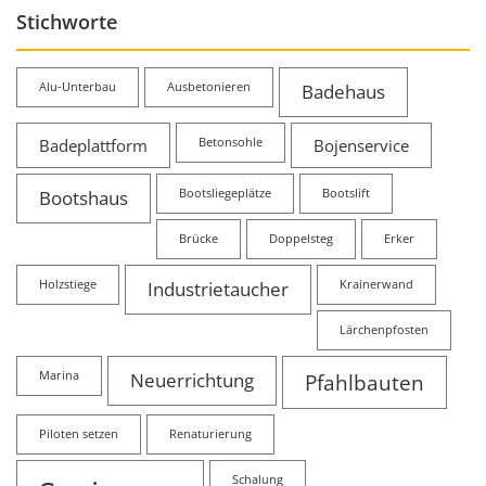
Stichworte
Alu-Unterbau
Ausbetonieren
Badehaus
Badeplattform
Betonsohle
Bojenservice
Bootshaus
Bootsliegeplätze
Bootslift
Brücke
Doppelsteg
Erker
Holzstiege
Industrietaucher
Krainerwand
Lärchenpfosten
Marina
Neuerrichtung
Pfahlbauten
Piloten setzen
Renaturierung
Schalung