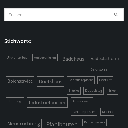
Stichworte
Alu-Unterbau
Ausbetonieren
Badehaus
Badeplattform
Betonsohle
Bojenservice
Bootshaus
Bootsliegeplätze
Bootslift
Brücke
Doppelsteg
Erker
Holzstiege
Industrietaucher
Krainerwand
Lärchenpfosten
Marina
Neuerrichtung
Pfahlbauten
Piloten setzen