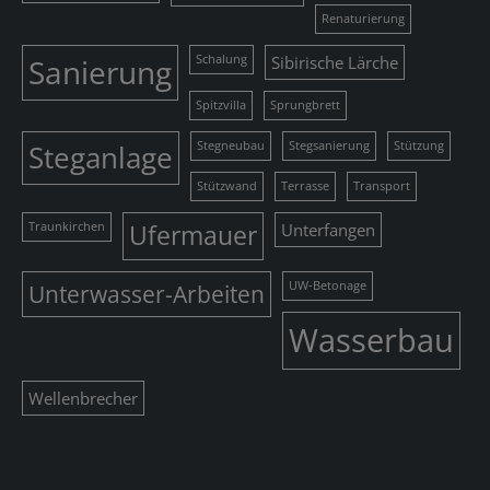
Renaturierung
Sanierung
Schalung
Sibirische Lärche
Spitzvilla
Sprungbrett
Steganlage
Stegneubau
Stegsanierung
Stützung
Stützwand
Terrasse
Transport
Traunkirchen
Ufermauer
Unterfangen
Unterwasser-Arbeiten
UW-Betonage
Wasserbau
Wellenbrecher