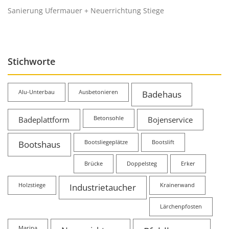
Sanierung Ufermauer + Neuerrichtung Stiege
Stichworte
Alu-Unterbau
Ausbetonieren
Badehaus
Badeplattform
Betonsohle
Bojenservice
Bootshaus
Bootsliegeplätze
Bootslift
Brücke
Doppelsteg
Erker
Holzstiege
Industrietaucher
Krainerwand
Lärchenpfosten
Marina