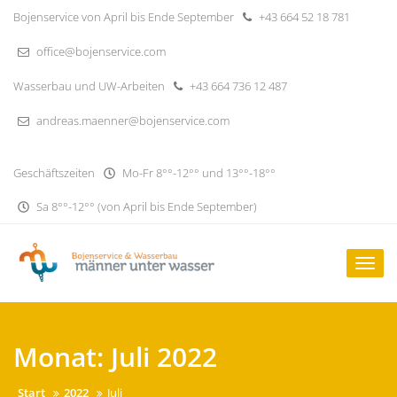
Skip
Bojenservice von April bis Ende September
+43 664 52 18 781
to
content
office@bojenservice.com
Wasserbau und UW-Arbeiten
+43 664 736 12 487
andreas.maenner@bojenservice.com
Geschäftszeiten
Mo-Fr 8°°-12°° und 13°°-18°°
Sa 8°°-12°° (von April bis Ende September)
Togg
navig
Monat:
Juli 2022
Start
2022
Juli