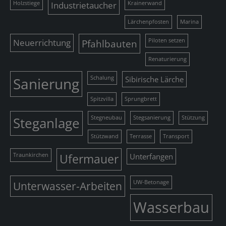
Holzstiege
Industrietaucher
Krainerwand
Lärchenpfosten
Marina
Neuerrichtung
Pfahlbauten
Piloten setzen
Renaturierung
Sanierung
Schalung
Sibirische Lärche
Spitzvilla
Sprungbrett
Steganlage
Stegneubau
Stegsanierung
Stützung
Stützwand
Terrasse
Transport
Traunkirchen
Ufermauer
Unterfangen
Unterwasser-Arbeiten
UW-Betonage
Wasserbau