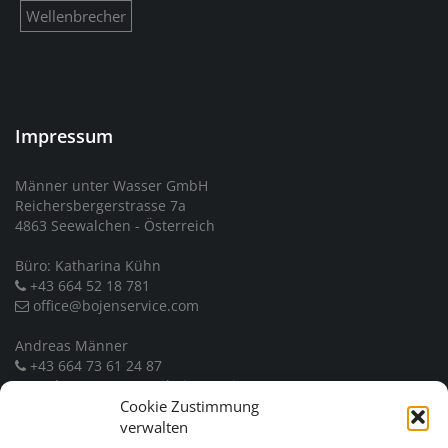
Wellenbrecher
Impressum
Männer unter Wasser GmbH
Reichersbergerstrasse 7a
4863 Seewalchen - Österreich
Büro: Katharina Kühn
+43 664 52 18 781
office@bojenservice.com
Andreas Männer
+43 664 73 61 24 87
andreas.maenner@bojenservice.com
Cookie Zustimmung
UID: ATU 71158258
verwalten
Firmenbuch: FN 450620 b