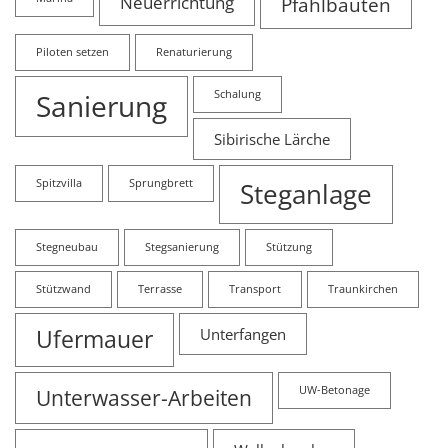
Neuerrichtung
Pfahlbauten
Piloten setzen
Renaturierung
Sanierung
Schalung
Sibirische Lärche
Spitzvilla
Sprungbrett
Steganlage
Stegneubau
Stegsanierung
Stützung
Stützwand
Terrasse
Transport
Traunkirchen
Ufermauer
Unterfangen
Unterwasser-Arbeiten
UW-Betonage