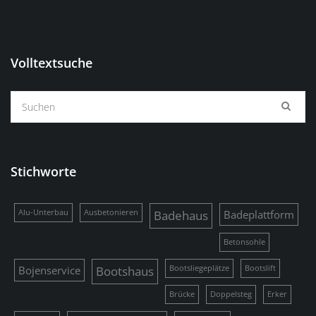
Volltextsuche
Stichworte
Alu-Unterbau
Ausbetonieren
Badehaus
Badeplattform
Betonsohle
Bojenservice
Bootshaus
Bootsliegeplätze
Bootslift
Brücke
Doppelsteg
Erker