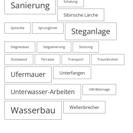
Sanierung
Schalung
Sibirische Lärche
Spitzvilla
Sprungbrett
Steganlage
Stegneubau
Stegsanierung
Stützung
Stützwand
Terrasse
Transport
Traunkirchen
Ufermauer
Unterfangen
Unterwasser-Arbeiten
UW-Betonage
Wasserbau
Wellenbrecher