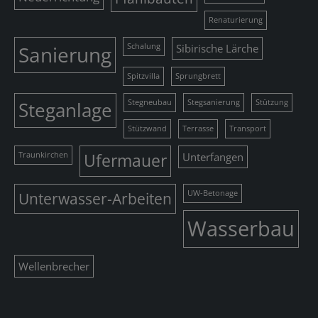
Renaturierung
Sanierung
Schalung
Sibirische Lärche
Spitzvilla
Sprungbrett
Steganlage
Stegneubau
Stegsanierung
Stützung
Stützwand
Terrasse
Transport
Traunkirchen
Ufermauer
Unterfangen
Unterwasser-Arbeiten
UW-Betonage
Wasserbau
Wellenbrecher