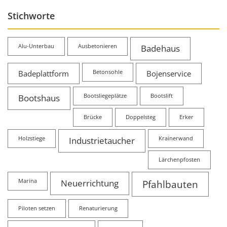
Stichworte
Alu-Unterbau
Ausbetonieren
Badehaus
Badeplattform
Betonsohle
Bojenservice
Bootshaus
Bootsliegeplätze
Bootslift
Brücke
Doppelsteg
Erker
Holzstiege
Industrietaucher
Krainerwand
Lärchenpfosten
Marina
Neuerrichtung
Pfahlbauten
Piloten setzen
Renaturierung