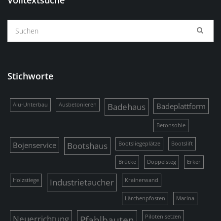
Stichworte
Alu-Unterbau
Ausbetonieren
Badehaus
Badeplattform
Betonsohle
Bojenservice
Bootshaus
Bootsliegeplätze
Bootslift
Brücke
Doppelsteg
Erker
Holzstiege
Industrietaucher
Krainerwand
Lärchenpfosten
Marina
Neuerrichtung
Pfahlbauten
Piloten setzen