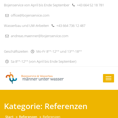
Skip
Bojenservice von April bis Ende September
+43 664 52 18 781
to
content
office@bojenservice.com
Wasserbau und UW-Arbeiten
+43 664 736 12 487
andreas.maenner@bojenservice.com
Geschäftszeiten
Mo-Fr 8°°-12°° und 13°°-18°°
Sa 8°°-12°° (von April bis Ende September)
Togg
navig
Kategorie:
Referenzen
Start
Referenzen
Referenzen