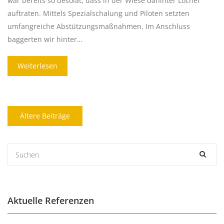
war bereits so desolat, dass in der Wiese dahinter Löcher
auftraten. Mittels Spezialschalung und Piloten setzten
umfangreiche Abstützungsmaßnahmen. Im Anschluss
baggerten wir hinter…
Weiterlesen
Beitragsnavigation
Ältere Beiträge
Aktuelle Referenzen