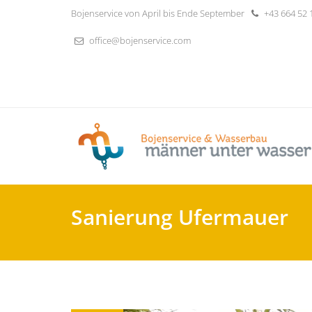
Skip
Bojenservice von April bis Ende September
+43 664 52 
to
content
office@bojenservice.com
Sanierung Ufermauer