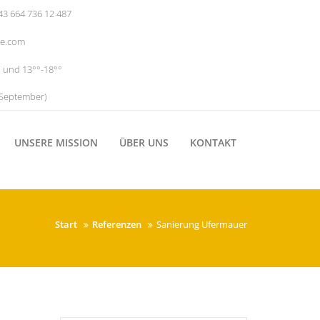
3 664 736 12 487
ce.com
 und 13°°-18°°
 September)
UNSERE MISSION
ÜBER UNS
KONTAKT
Start
Referenzen
Sanierung Ufermauer