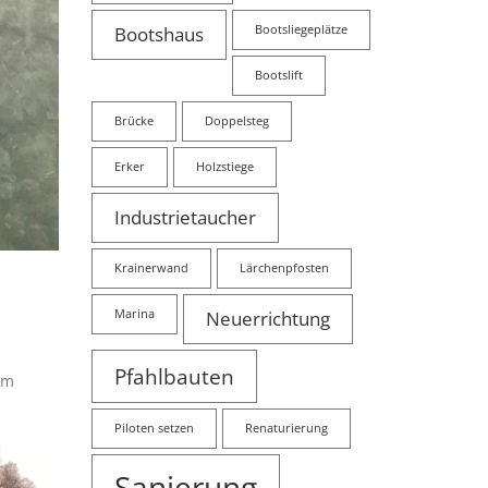
Bootshaus
Bootsliegeplätze
Bootslift
Brücke
Doppelsteg
Erker
Holzstiege
Industrietaucher
Krainerwand
Lärchenpfosten
Marina
Neuerrichtung
Pfahlbauten
em
Piloten setzen
Renaturierung
Sanierung