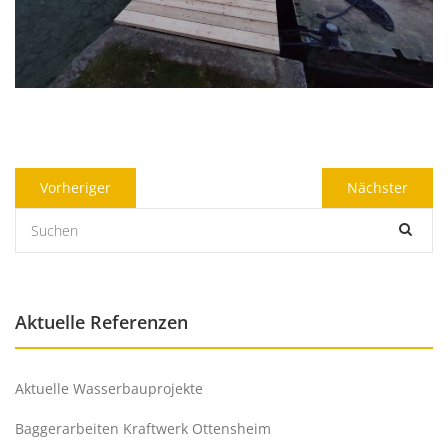
Beitragsnavigation
Previous
Next
Vorheriger
Nächster
post:
post:
Aktuelle Referenzen
Aktuelle Wasserbauprojekte
Baggerarbeiten Kraftwerk Ottensheim