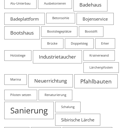
Alu-Unterbau
Ausbetonieren
Badehaus
Badeplattform
Betonsohle
Bojenservice
Bootshaus
Bootsliegeplätze
Bootslift
Brücke
Doppelsteg
Erker
Holzstiege
Industrietaucher
Krainerwand
Lärchenpfosten
Marina
Neuerrichtung
Pfahlbauten
Piloten setzen
Renaturierung
Sanierung
Schalung
Sibirische Lärche