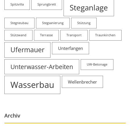
Spitzvilla
Sprungbrett
Steganlage
Stegneubau
Stegsanierung
Stützung
Stützwand
Terrasse
Transport
Traunkirchen
Ufermauer
Unterfangen
Unterwasser-Arbeiten
UW-Betonage
Wasserbau
Wellenbrecher
Archiv