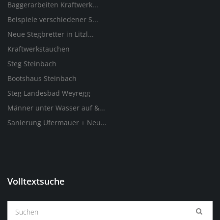
Baggerarbeiten Kraftwerk...
Beispiele verschiedener S...
Neue Stegbretter in Litzl...
Kraftwerkstauchen
Steg Steinbach
Bootshaus Steinbach
Steg Landesbad Weyregg
Männer unter Wasser auf &...
Sanierung Ufermauer + Neu...
Volltextsuche