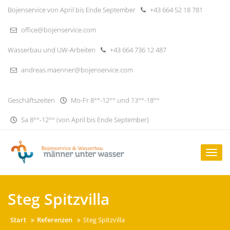
Skip
Bojenservice von April bis Ende September
+43 664 52 18 781
to
content
office@bojenservice.com
Wasserbau und UW-Arbeiten
+43 664 736 12 487
andreas.maenner@bojenservice.com
Geschäftszeiten
Mo-Fr 8°°-12°° und 13°°-18°°
Sa 8°°-12°° (von April bis Ende September)
Togg
navig
Steg Spitzvilla
Start
Referenzen
Steg Spitzvilla