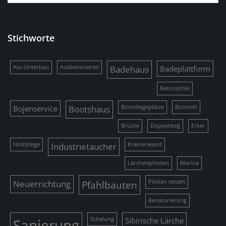
Stichworte
Alu-Unterbau
Ausbetonieren
Badehaus
Badeplattform
Betonsohle
Bojenservice
Bootshaus
Bootsliegeplätze
Bootslift
Brücke
Doppelsteg
Erker
Holzstiege
Industrietaucher
Krainerwand
Lärchenpfosten
Marina
Neuerrichtung
Pfahlbauten
Piloten setzen
Renaturierung
Sanierung
Schalung
Sibirische Lärche