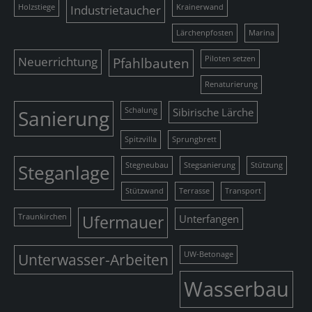
Holzstiege
Industrietaucher
Krainerwand
Lärchenpfosten
Marina
Neuerrichtung
Pfahlbauten
Piloten setzen
Renaturierung
Sanierung
Schalung
Sibirische Lärche
Spitzvilla
Sprungbrett
Steganlage
Stegneubau
Stegsanierung
Stützung
Stützwand
Terrasse
Transport
Traunkirchen
Ufermauer
Unterfangen
Unterwasser-Arbeiten
UW-Betonage
Wasserbau