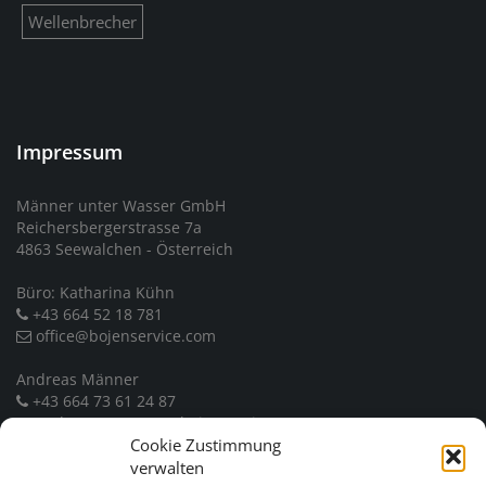
Wellenbrecher
Impressum
Männer unter Wasser GmbH
Reichersbergerstrasse 7a
4863 Seewalchen - Österreich
Büro: Katharina Kühn
+43 664 52 18 781
office@bojenservice.com
Andreas Männer
+43 664 73 61 24 87
andreas.maenner@bojenservice.com
Cookie Zustimmung
UID: ATU 71158258
verwalten