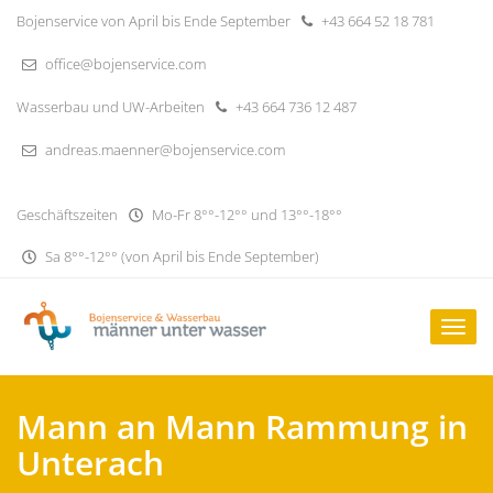
Skip
Bojenservice von April bis Ende September
+43 664 52 18 781
to
content
office@bojenservice.com
Wasserbau und UW-Arbeiten
+43 664 736 12 487
andreas.maenner@bojenservice.com
Geschäftszeiten
Mo-Fr 8°°-12°° und 13°°-18°°
Sa 8°°-12°° (von April bis Ende September)
Togg
navig
Mann an Mann Rammung in
Unterach