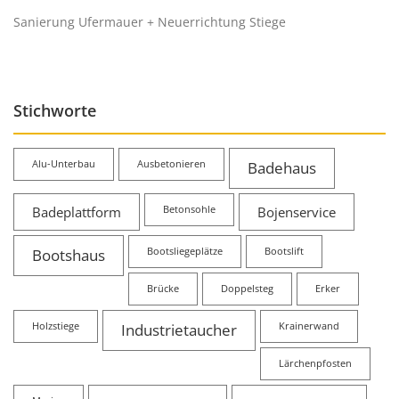
Sanierung Ufermauer + Neuerrichtung Stiege
Stichworte
Alu-Unterbau
Ausbetonieren
Badehaus
Badeplattform
Betonsohle
Bojenservice
Bootshaus
Bootsliegeplätze
Bootslift
Brücke
Doppelsteg
Erker
Holzstiege
Industrietaucher
Krainerwand
Lärchenpfosten