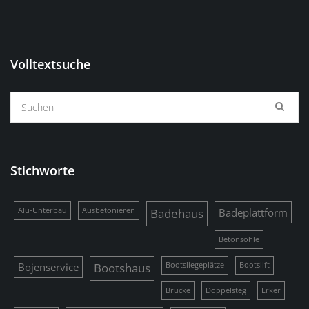
Volltextsuche
Stichworte
Alu-Unterbau
Ausbetonieren
Badehaus
Badeplattform
Betonsohle
Bojenservice
Bootshaus
Bootsliegeplätze
Bootslift
Brücke
Doppelsteg
Erker