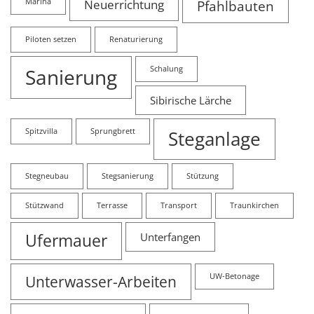
Marina
Neuerrichtung
Pfahlbauten
Piloten setzen
Renaturierung
Sanierung
Schalung
Sibirische Lärche
Spitzvilla
Sprungbrett
Steganlage
Stegneubau
Stegsanierung
Stützung
Stützwand
Terrasse
Transport
Traunkirchen
Ufermauer
Unterfangen
Unterwasser-Arbeiten
UW-Betonage