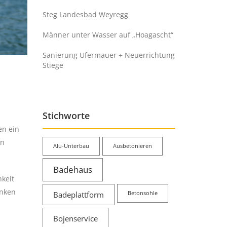
Steg Landesbad Weyregg
Männer unter Wasser auf „Hoagascht“
Sanierung Ufermauer + Neuerrichtung
Stiege
Stichworte
en ein
en
Alu-Unterbau
Ausbetonieren
Badehaus
keit
inken
Badeplattform
Betonsohle
Bojenservice