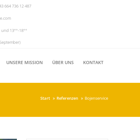
3 664 736 12 487
ce.com
 und 13°°-18°°
 September)
UNSERE MISSION
ÜBER UNS
KONTAKT
Start
Referenzen
Bojenservice