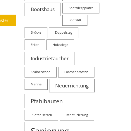
Bootshaus
Bootsliegeplätze
Next
ster
Bootslift
post:
Brücke
Doppelsteg
Erker
Holzstiege
Industrietaucher
Krainerwand
Lärchenpfosten
Marina
Neuerrichtung
Pfahlbauten
Piloten setzen
Renaturierung
Sanierung