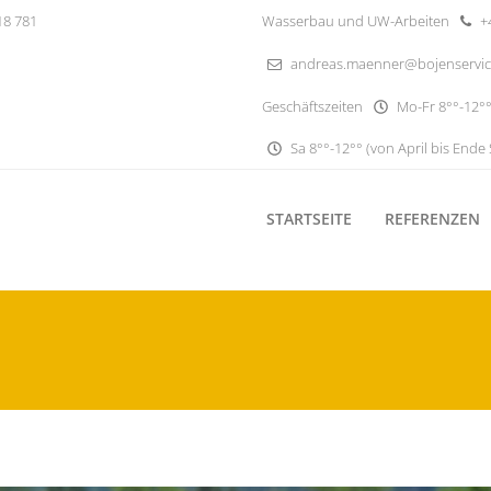
18 781
Wasserbau und UW-Arbeiten
+4
andreas.maenner@bojenservi
Geschäftszeiten
Mo-Fr 8°°-12°°
Sa 8°°-12°° (von April bis Ende
STARTSEITE
REFERENZEN