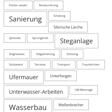
Piloten setzen
Renaturierung
Sanierung
Schalung
Sibirische Lärche
Spitzvilla
Sprungbrett
Steganlage
Stegneubau
Stegsanierung
Stützung
Stützwand
Terrasse
Transport
Traunkirchen
Ufermauer
Unterfangen
Unterwasser-Arbeiten
UW-Betonage
Wasserbau
Wellenbrecher