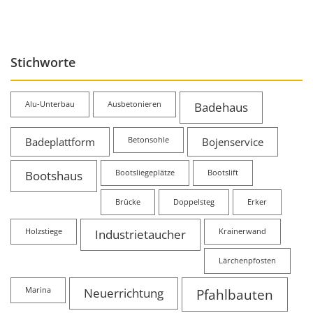
Stichworte
Alu-Unterbau
Ausbetonieren
Badehaus
Badeplattform
Betonsohle
Bojenservice
Bootshaus
Bootsliegeplätze
Bootslift
Brücke
Doppelsteg
Erker
Holzstiege
Industrietaucher
Krainerwand
Lärchenpfosten
Marina
Neuerrichtung
Pfahlbauten