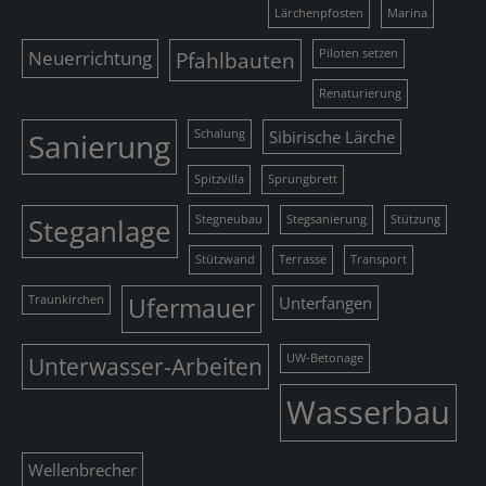
Lärchenpfosten
Marina
Neuerrichtung
Pfahlbauten
Piloten setzen
Renaturierung
Sanierung
Schalung
Sibirische Lärche
Spitzvilla
Sprungbrett
Steganlage
Stegneubau
Stegsanierung
Stützung
Stützwand
Terrasse
Transport
Traunkirchen
Ufermauer
Unterfangen
Unterwasser-Arbeiten
UW-Betonage
Wasserbau
Wellenbrecher