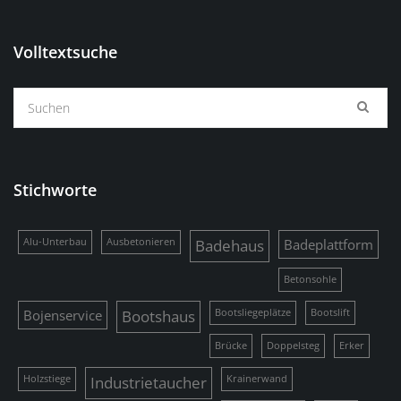
Volltextsuche
Stichworte
Alu-Unterbau
Ausbetonieren
Badehaus
Badeplattform
Betonsohle
Bojenservice
Bootshaus
Bootsliegeplätze
Bootslift
Brücke
Doppelsteg
Erker
Holzstiege
Industrietaucher
Krainerwand