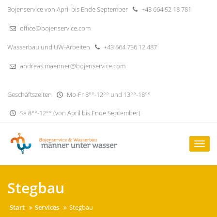
Skip
Bojenservice von April bis Ende September
+43 664 52 18 781
to
content
office@bojenservice.com
Wasserbau und UW-Arbeiten
+43 664 736 12 487
andreas.maenner@bojenservice.com
Geschäftszeiten
Mo-Fr 8°°-12°° und 13°°-18°°
Sa 8°°-12°° (von April bis Ende September)
Togg
navig
Stegbau
Start
Services
Stegbau