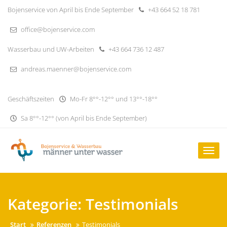
Skip
Bojenservice von April bis Ende September
+43 664 52 18 781
to
content
office@bojenservice.com
Wasserbau und UW-Arbeiten
+43 664 736 12 487
andreas.maenner@bojenservice.com
Geschäftszeiten
Mo-Fr 8°°-12°° und 13°°-18°°
Sa 8°°-12°° (von April bis Ende September)
Togg
navig
Kategorie:
Testimonials
Start
Referenzen
Testimonials