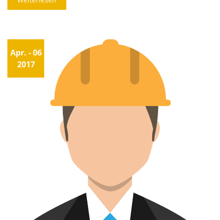
Apr.
- 06
2017