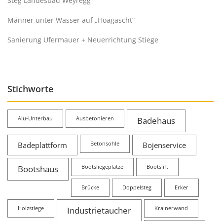
Steg Landesbad Weyregg
Männer unter Wasser auf „Hoagascht“
Sanierung Ufermauer + Neuerrichtung Stiege
Stichworte
Alu-Unterbau
Ausbetonieren
Badehaus
Badeplattform
Betonsohle
Bojenservice
Bootshaus
Bootsliegeplätze
Bootslift
Brücke
Doppelsteg
Erker
Holzstiege
Industrietaucher
Krainerwand