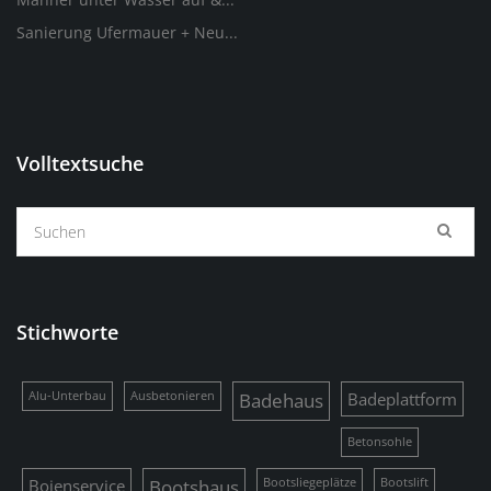
Sanierung Ufermauer + Neu...
Volltextsuche
Stichworte
Alu-Unterbau
Ausbetonieren
Badehaus
Badeplattform
Betonsohle
Bojenservice
Bootshaus
Bootsliegeplätze
Bootslift