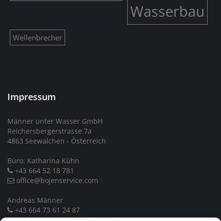
Wasserbau
Wellenbrecher
Impressum
Männer unter Wasser GmbH
Reichersbergerstrasse 7a
4863 Seewalchen - Österreich
Büro: Katharina Kühn
+43 664 52 18 781
office@bojenservice.com
Andreas Männer
+43 664 73 61 24 87
andreas.maenner@bojenservice.com