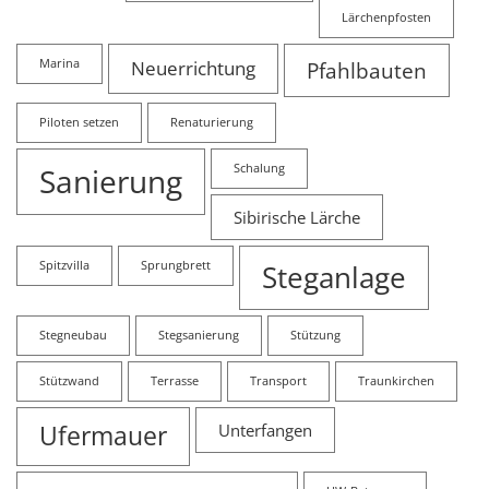
Lärchenpfosten
Marina
Neuerrichtung
Pfahlbauten
Piloten setzen
Renaturierung
Sanierung
Schalung
Sibirische Lärche
Spitzvilla
Sprungbrett
Steganlage
Stegneubau
Stegsanierung
Stützung
Stützwand
Terrasse
Transport
Traunkirchen
Ufermauer
Unterfangen