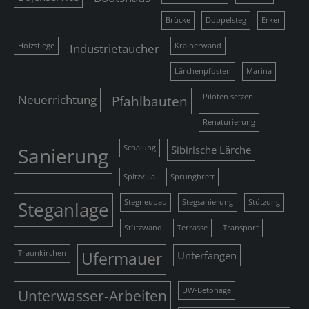
Brücke
Doppelsteg
Erker
Holzstiege
Industrietaucher
Krainerwand
Lärchenpfosten
Marina
Neuerrichtung
Pfahlbauten
Piloten setzen
Renaturierung
Sanierung
Schalung
Sibirische Lärche
Spitzvilla
Sprungbrett
Steganlage
Stegneubau
Stegsanierung
Stützung
Stützwand
Terrasse
Transport
Traunkirchen
Ufermauer
Unterfangen
Unterwasser-Arbeiten
UW-Betonage